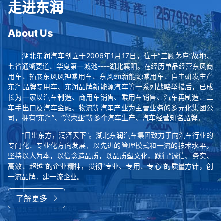
走进东润
About Us
湖北东润汽车创立于2006年1月17日，位于“三顾茅庐”故地、
七省通衢要道、华夏第一城池----湖北襄阳。在经历单品经营东风商
用车、拓展东风风神乘用车、东风eπ新能源乘用车、自主研发生产
东润品牌专用车、东润品牌新能源汽车等一系列战略举措后，已成
长为一家以汽车制造、商用车销售、乘用车销售、汽车再制造、二
车手出口及汽车金融、物流等汽车产业为主营业务的多元化集团公
司，拥有“东润”、“兴荣亚”等多个汽车生产、汽车经营知名品牌。
“日出东方，润泽天下”。湖北东润汽车集团致力于向汽车行业的
专门化、专业化方向发展，以先进的管理模式和一流的技术水平，
坚持以人为本，以信念造品质，以品质塑文化，践行“诚信、务实、
高效、超越”的企业精神，贯彻“专业、专用、专心”的质量方针，创
一流品牌，建一流企业。
了解更多