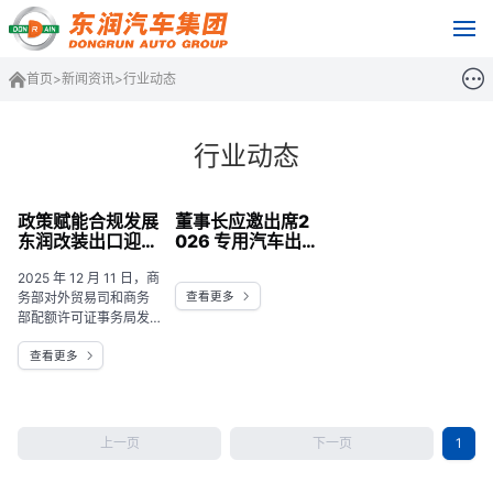
首页
>
新闻资讯
>
行业动态
行业动态
政策赋能合规发展
董事长应邀出席2
东润改装出口迎新
026 专用汽车出
机遇
海高质量发展推进
2025 年 12 月 11 日，商
会
查看更多
务部对外贸易司和商务
部配额许可证事务局发
布了《关于申请二手车
查看更多
和改装车出口许可证有
关事项的工作指引》，
该政策进一步规范了改
装车出口申报流程。
上一页
下一页
1