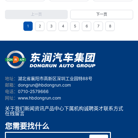
上一页
下一页
1
2
3
4
5
6
7
8
地址：
湖北省襄阳市高新区深圳工业园特88号
邮箱：
dongrun@hbdongrun.com
电话：
0710-2579666
网址：
www.hbdongrun.com
关于我们
新闻资讯
产品中心
下属机构
诚聘英才
联系方式
在线留言
您需要找什么