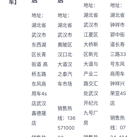
店
店
车】
地址：
地址：
湖北省
湖北省
地址：
地址：
武汉市
钟祥市
湖北省
湖北省
江夏区
郢中街
武汉市
武汉市
大桥新
道长寿
东西湖
黄陂区
区新光
三路33
区长青
汉口北
大道与
号东风
街道 高
大道汉
产业二
商用车
桥五路
之泰汽
路交汇
钟祥兴
东风商
车市场
处武汉
荣亚4S
用车4s
开纪元
店
店武汉
销售热
九号厂
鑫德晟
销售热
线：136
房
店
线：07
571000