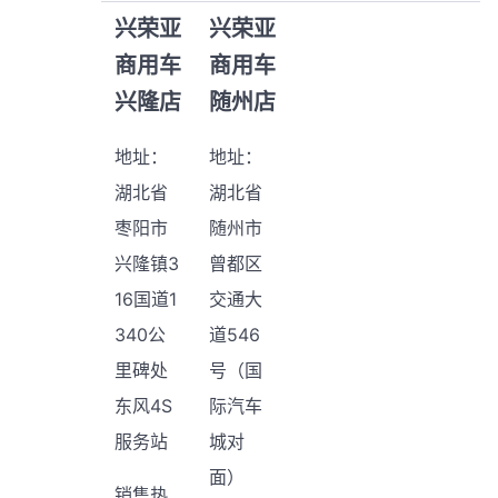
兴荣亚
兴荣亚
商用车
商用车
兴隆店
随州店
地址：
地址：
湖北省
湖北省
枣阳市
随州市
兴隆镇3
曾都区
16国道1
交通大
340公
道546
里碑处
号（国
东风4S
际汽车
服务站
城对
面）
销售热