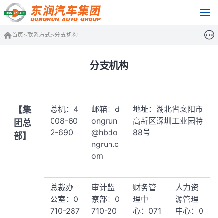
首页
>
联系方式
>
分支机构
分支机构
总机：4
邮箱：d
地址：湖北省襄阳市
【集
008-60
ongrun
高新区深圳工业园特
团总
2-690
@hbdo
88号
部】
ngrun.c
om
总裁办
审计监
财务管
人力资
公室：0
察部：0
理中
源管理
710-287
710-20
心：071
中心：0