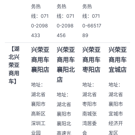
务热
务热
务热
线：071
线：071
线：071
0-2098
0-2098
0-66517
433
456
89
【湖
兴荣亚
兴荣亚
兴荣亚
兴荣亚
北兴
商用车
商用车
商用车
商用车
荣亚
襄阳店
襄阳北
枣阳店
宜城店
商用
店
车】
地址：
地址：
地址：
湖北省
湖北省
湖北省
地址：
襄阳市
枣阳市
襄阳市
湖北省
高新区
南城张
宜城市
襄阳市
深圳工
湾居委
经济开
襄阳北
业园
会
发区
高速光