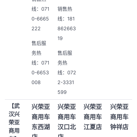
线：071
销售热
0-6665
线：181
222
862663
19
售后服
务热
售后服
线：071
务热
0-6653
线：072
008
2-3331
599
【武
兴荣亚
兴荣亚
兴荣亚
兴荣亚
汉兴
商用车
商用车
商用车
商用车
荣亚
东西湖
汉口北
江夏店
钟祥店
商用