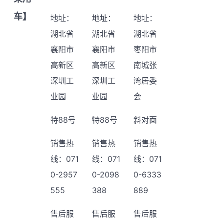
车】
地址：
地址：
地址：
湖北省
湖北省
湖北省
襄阳市
襄阳市
枣阳市
高新区
高新区
南城张
深圳工
深圳工
湾居委
业园
业园
会
特88号
特88号
斜对面
销售热
销售热
销售热
线：071
线：071
线：071
0-2957
0-2098
0-6333
555
388
889
售后服
售后服
售后服